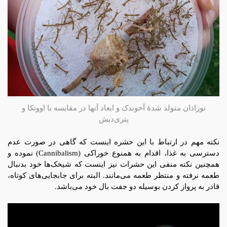
نوزادان متولد شدۀ آخوندک و ابعاد آنها در مقایسه با اووتکا و
پتری‌دیش
نكته مهم در ارتباط با این حشره اینست كه گاهی در صورت عدم
دسترسی به غذا، اقدام به همنوع خوراكی (Cannibalism) نموده
و
همچنین نكته منفی این حشرات نیز اینست كه شیخک‌ها خود بدنبال
طعمه نرفته و منتظر طعمه می‌مانند. البته برای جابجایی‌های کوتاه،
قادر به پرواز کردن بوسیله دو جفت بال خود می‌باشد.