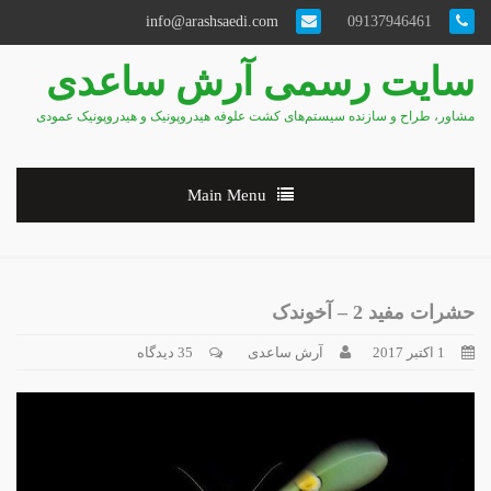
info@arashsaedi.com
09137946461
سایت رسمی آرش ساعدی
مشاور، طراح و سازنده سیستم‌های کشت علوفه هیدروپونیک و هیدروپونیک عمودی
Main Menu
حشرات مفید 2 – آخوندک
1 اکتبر 2017
آرش ساعدی
35 دیدگاه