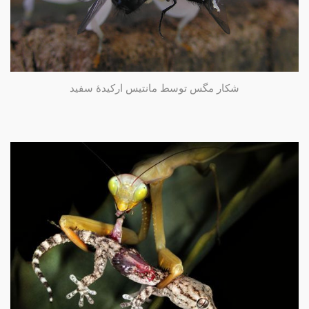
شکار مگس توسط مانتیس ارکیدۀ سفید