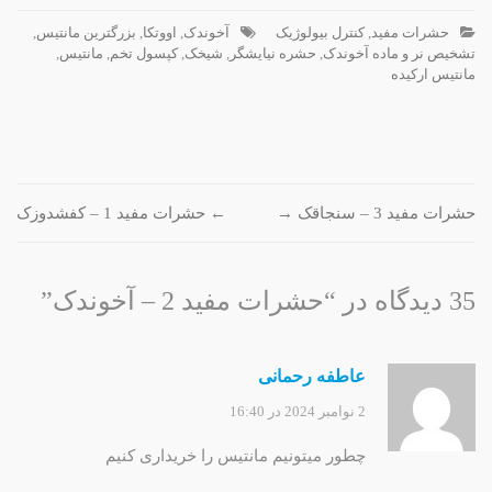
حشرات مفید
,
کنترل بیولوژیک
آخوندک
,
اووتکا
,
بزرگترین مانتیس
,
تشخیص نر و ماده آخوندک
,
حشره نیایشگر
,
شیخک
,
کپسول تخم
,
مانتیس
,
مانتیس ارکیده
پیمایش
حشرات مفید 3 – سنجاقک
→
←
حشرات مفید 1 – کفشدوزک
نوشته
35 دیدگاه در “
حشرات مفید 2 – آخوندک
”
عاطفه رحمانی
2 نوامبر 2024 در 16:40
چطور میتونیم مانتیس را خریداری کنیم