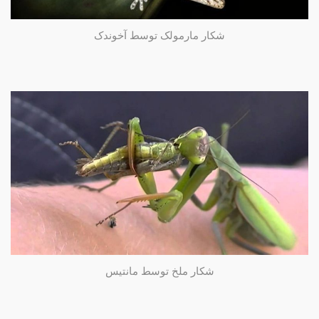
شکار مارمولک توسط آخوندک
شکار ملخ توسط مانتیس