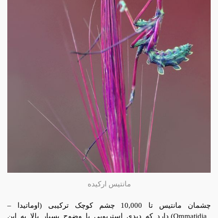
مانتیس ارکیده
چشمان مانتیس تا 10,000 چشم کوچک ترکیبی (اوماتیدا –
Ommatidia) دارد که دیدی استریویی با وضوح بسیار بالا به این