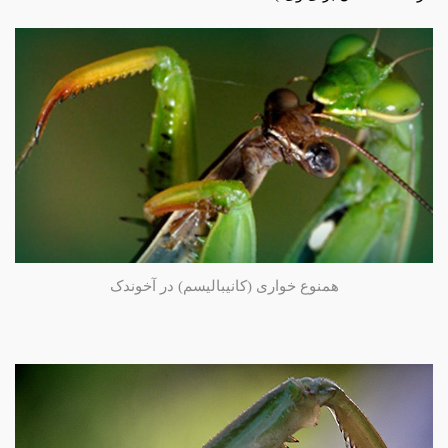
همنوع خواری (کانیبالیسم) در آخوندک