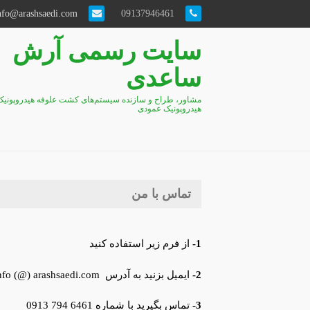
info@arashsaedi.com
09137946461
سایت رسمی آرش
ساعدی
مشاور، طراح و سازنده سیستم‌های کشت علوفه هیدروپونیک
هیدروپونیک عمودی
تماس با من
1-
از فرم زیر استفاده کنید
2-
ایمیل بزنید به آدرس info (@) arashsaedi.com
3-
تماس بگیرید با شماره 6461 794 0913