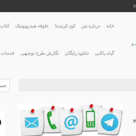
خانه
درباره من
کود کریستا
علوفه هیدروپونیک
کتاب 
 و
گیاه پالایی
دانلود رایگان
نگارش طرح توجیهی
خدمات 
جستج
برای: