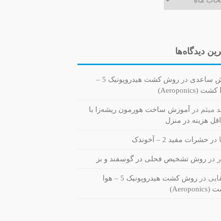
ین دیدگاه‌ها
ش ساعدی
در
روش کشت هیدروپونیک 5 –
ت (Aeroponics)
 میثم
در
آموزش ساخت هورمون ریشه‌زا با
قل هزینه در منزل
در
حشرات مفید 2 – آخوندک
ر
در
روش تشخیص فحلی در گوسفند و بز
یی
در
روش کشت هیدروپونیک 5 – هوا
Aeroponi)