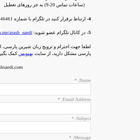
(ساعات تماس 20-9) به جز روزهای تعطیل
4-
ارتباط برقرار کنید در تلگرام با شماره 09137946461 یا اکانت ArashSaedi@
5-
در کانال تلگرام عضو شوید:
am.me/arash_saedi
لطفا جهت احترام و ترویج زبان شیرین پارسی، ا
پارسی مشکل دارید، از سایت
بهنویس
کمک بگیری
shsaedi.com
*
Name:
*
Email Address:
*
Subject:
*
Message: