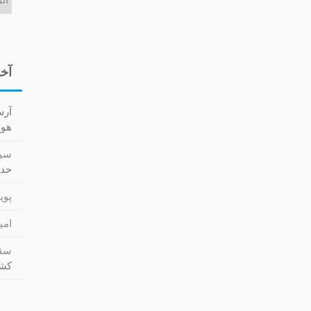
آخر
آر
هوا کش
سید
حدا
پویا
امی
سقا
کشت (cs