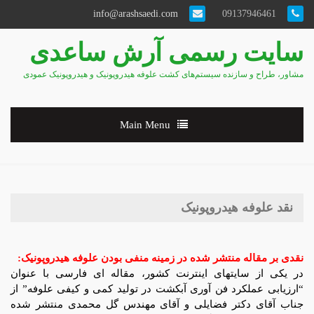
info@arashsaedi.com
09137946461
سایت رسمی آرش ساعدی
مشاور، طراح و سازنده سیستم‌های کشت علوفه هیدروپونیک و هیدروپونیک عمودی
Main Menu
نقد علوفه هیدروپونیک
نقدی بر مقاله منتشر شده در زمینه منفی بودن علوفه هیدروپونیک:
در یکی از سایتهای اینترنت کشور، مقاله ای فارسی با عنوان
“ارزيابی عملكرد فن آوری آبكشت در توليد كمی و كيفی علوفه” از
جناب آقای دکتر فضایلی و آقای مهندس گل محمدی منتشر شده