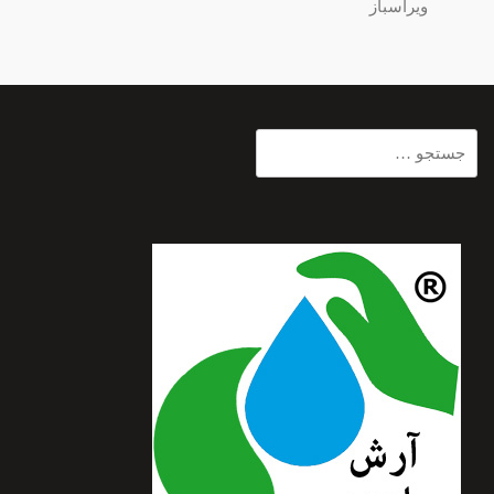
ویراسباز
جستجو
برای: