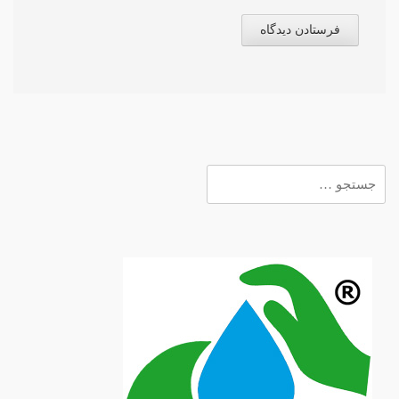
جستجو
برای: