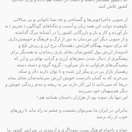
کشور تلاش کنند
از سویی ماجراجویی‌ها و گستاخی و چه بسا ناتوانی و بی مبالاتی
نکوهیده دولت این همه زیان و آسیب و تنگناهای گوناگون ( تحریم ) به
بار آورده و کار و بار و بازرگانی کشور را در آستانه مرگ گذاشته
و از سویی دیگر این مردمان به دور از ارگ و فرهنگ و خویشتن‌داری
که برای نمونه بهنگام افزایش دهشتناک نرخ ارز و ریزش تلخ و
اندوه‌بار ارزش پول کشورشان بجای یاری رساندن به همدیگر برای
پیشگیری از دنبال شدن تنش‌های ارزی و گرانی بهای زر و ارز که
پیچیدگی‌های فراوانی به بار می‌آورد ، گروه گروه و دسته دسته
رهسپار بازار بی در و پیکر ارز شده و تا توان دارند دلار و سکه
می‌خرند که به گمان نادرست خویش ارزش سرمایه‌شان بجای بماند
دریغا که نمی‌دانند با این کار دارند تبر به ریشه و تنه‌ی زندگی خویش و
دیگر هم‌میهنان خود می‌زنند
این تنها یک نمونه بود از هزاران داستان همانند هم !
بنابراین در ایران ما نمی‌توان نشست و چشم به راه ماند تا روزهای
خوب از راه برسد
خواه و ناخواه فرهنگ پست سوداگری و آزمندی در سراسر کشور ما