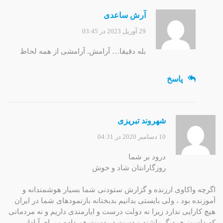
آرش ساعدی
29 آوریل 2023 در 03:45
بله دقیقا… آرامش. آرامشی از همه لحاظ
پاسخ
شهروند تبریزی
10 دسامبر 2020 در 04:31
درود بر شما
روزگارانتان شاد و خوش
اگرچه واکاوی ارزنده و گزارش ستودنی شما بسیار هوشمندانه و
آموزنده بود ، ولی بایستی بدانیم بدبختانه بازنمودهای شما در ایران
هیچ کارایی ندارد زیرا نه دولت درست و ایارمندی داریم و نه مردمانی
که دلسوز همدیگر باشند و دست در دست هم داده و برای آبادانی