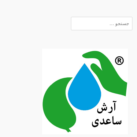
جستجو
برای: