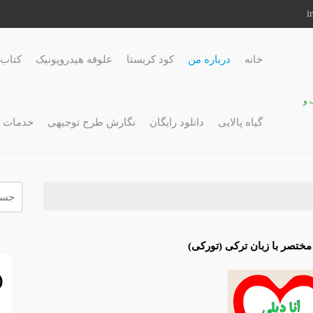
خانه
درباره من
کود کریستا
علوفه هیدروپونیک
کتاب 
 و
گیاه پالایی
دانلود رایگان
نگارش طرح توجیهی
خدمات 
جستج
برای:
مختصر با زبان ترکی (تورکی)