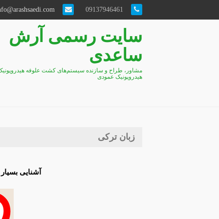
info@arashsaedi.com
09137946461
سایت رسمی آرش
ساعدی
مشاور، طراح و سازنده سیستم‌های کشت علوفه هیدروپونیک
هیدروپونیک عمودی
زبان ترکی
آشنایی بسیار 