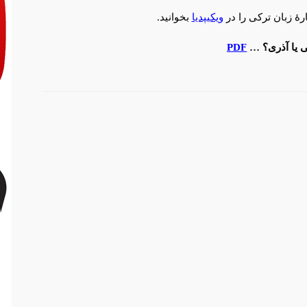
رۀ زبان ترکی را در
ویکیپدیا
بخوانید.
 یا آذری؟ …
PDF