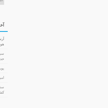
آخر
آر
هوا کش
سید
حدا
پویا
امی
سقا
کشت (cs