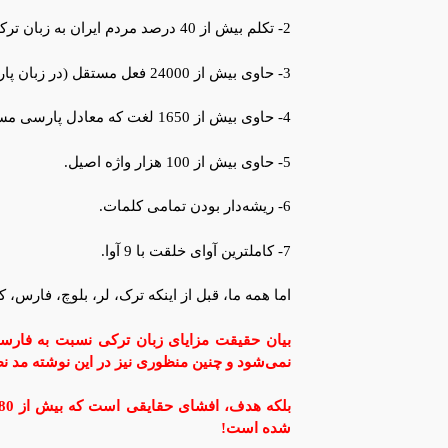
2- تکلم بیش از 40 درصد مردم ایران به زبان ترکی.
3- حاوی بیش از 24000 فعل مستقل (در زبان پارسی بیش از 5000 فعل نیست).
4- حاوی بیش از 1650 لغت که معادل پارسی مستقل برای آنها نیست.
5- حاوی بیش از 100 هزار واژه اصیل.
6- ریشه‌دار بودن تمامی کلمات.
7- کاملترین آوای خلقت با 9 آوا.
اما همه ما، قبل از اینکه ترک، لر، بلوچ، فارس، 
بیان حقیقت مزایای زبان ترکی نسبت به فارس
نمی‌شود و چنین منظوری نیز در این نوشته مد ن
بلکه هدف، افشای حقایقی است که بیش از 80
شده است!