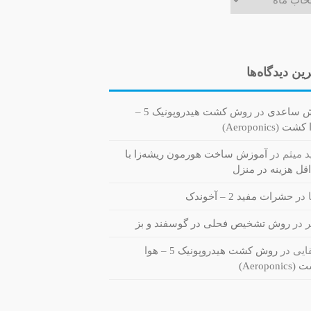
ین دیدگاه‌ها
ش ساعدی
در
روش کشت هیدروپونیک 5 –
ت (Aeroponics)
 میثم
در
آموزش ساخت هورمون ریشه‌زا با
قل هزینه در منزل
در
حشرات مفید 2 – آخوندک
ر
در
روش تشخیص فحلی در گوسفند و بز
یی
در
روش کشت هیدروپونیک 5 – هوا
Aeroponi)