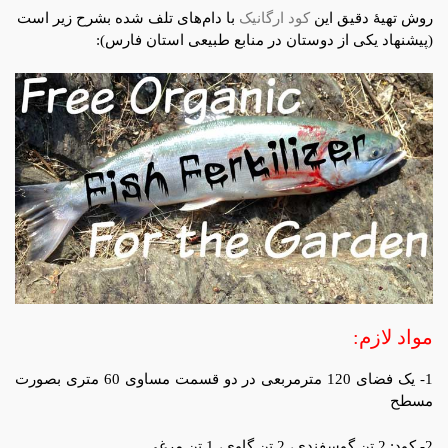
روش تهیۀ دقیق این
کود ارگانیک
با دام‌های تلف شده بشرح زیر است
(پیشنهاد یکی از دوستان در منابع طبیعی استان فارس):
مواد لازم:
1- یک فضای 120 مترمربعی در دو قسمت مساوی 60 متری بصورت
مسطح
2- کود: 2 تن گوسفندی، 2 تن گاوی، 1 تن مرغی