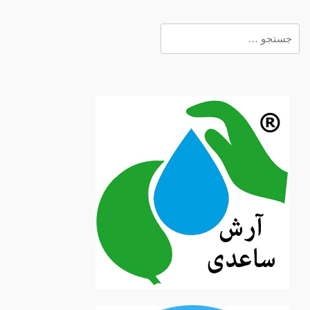
جستجو
برای: