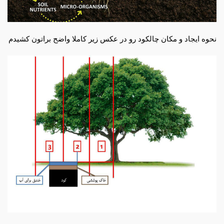
نحوه ایجاد و مکان چالکود رو در عکس زیر کاملا واضح براتون کشیدم