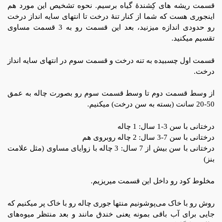
قسمت ریشه های کِشندۀ گیاه برسیم. نحوه تشخیص این مورد هم
اینجوری هست که شما از کنار تنۀ درخت تا انتهای سایه انداز درخت
رو حدودی اندازه میزنید، بعد این قسمت رو به 3 قسمت مساوی
تقسیم میکنید.
قسمت اول چسبیده به تنه درخت و قسمت سوم در انتهای سایه انداز
درخت.
از وسط قسمت دوم تا وسط قسمت سوم رو بصورت چاله به عمق
50-20 سانت (بسته به سن درخت) میکنیم.
درختانی با سن 3-1 سال: 1 چاله
درختانی با سن 7-3 سال: 2 چاله روبروی هم
درختانی با سن بیش از 7 سال: 3 چاله با زوایای مساوی (مثل علامت
بنز)
مخلوط کود رو داخل این قسمت میریزیم.
روش رو با خاک می‌پوشونیم منتها جوری چاله رو با خاک پر میکنیم که
جایی برای آب باقی بمونه یعنی خندق مانند و بعد منتظر میوه‌های