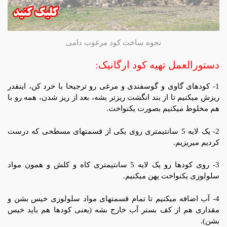
نحوه ساخت کود مرغوب دامی
دستورالعمل تهیه کود ارگانیک:
1- کودهای گاوی و گوسفندی و مرغی رو ترجیحا با خرد کن، اینقدر
ریزش میکنیم تا از بند انگشت ریزتر بشه، بعد از ریز شدن، همه رو با
هم مخلوط میکنیم بصورت یکنواخت.
2- یک لایه 5 سانتیمتری روی یکی از قسمتهای مسطحی که درست
کردیم میریزیم.
3- روی کودها رو یک لایه 5 سانتیمتری کاه و کلش و همون مواد
سلولوزی یکنواخت پهن میکنیم.
4- آب اضافه میکنیم تا تمام قسمتهای مواد سلولوزی خیس بشن و
مقداری هم از کف بستر آب خارج بشه (یعنی کودها هم باید خیس
بشن).