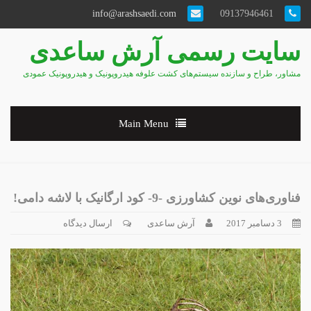
info@arashsaedi.com
09137946461
سایت رسمی آرش ساعدی
مشاور، طراح و سازنده سیستم‌های کشت علوفه هیدروپونیک و هیدروپونیک عمودی
Main Menu
فناوری‌های نوین کشاورزی -9- کود ارگانیک با لاشه دامی!
3 دسامبر 2017
آرش ساعدی
ارسال دیدگاه