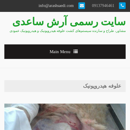
info@arashsaedi.com
09137946461
سایت رسمی آرش ساعدی
مشاور، طراح و سازنده سیستم‌های کشت علوفه هیدروپونیک و هیدروپونیک عمودی
Main Menu
علوفه هیدروپونیک