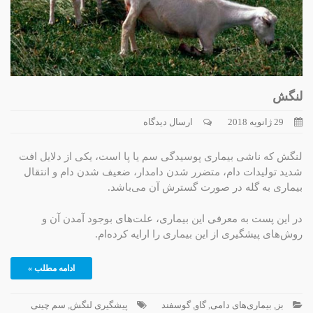
لنگش
29 ژانویه 2018
ارسال دیدگاه
لنگش که ناشی بیماری پوسیدگی سم یا پا است، یکی از دلایل افت
شدید تولیدات دام، متضرر شدن دامدار، ضعیف شدن دام و انتقال
بیماری به گله در صورت گسترش آن می‌باشد.
در این پست به معرفی این بیماری، علت‌های بوجود آمدن آن و
روش‌های پیشگیری از این بیماری را ارایه کرده‌ام.
ادامه مطلب »
بز
,
بیماری‌های دامی
,
گاو
,
گوسفند
پیشگیری لنگش
,
سم چینی