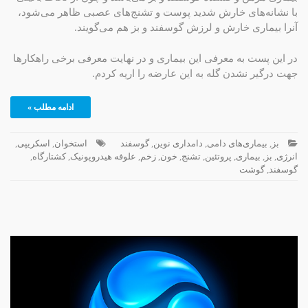
با نشانه‌های خارش شدید پوست و تشنج‌های عصبی ظاهر می‌شود،
آنرا بیماری خارش و لرزش گوسفند و بز هم می‌گویند.
در این پست به معرفی این بیماری و در نهایت معرفی برخی راهکارها
جهت درگیر نشدن گله به این عارضه را اریه کردم.
ادامه مطلب »
بز
,
بیماری‌های دامی
,
دامداری نوین
,
گوسفند
استخوان
,
اسکریپی
,
انرژی
,
بز
,
بیماری
,
پروتئین
,
تشنج
,
خون
,
زخم
,
علوفه هیدروپونیک
,
کشتارگاه
,
گوسفند
,
گوشت