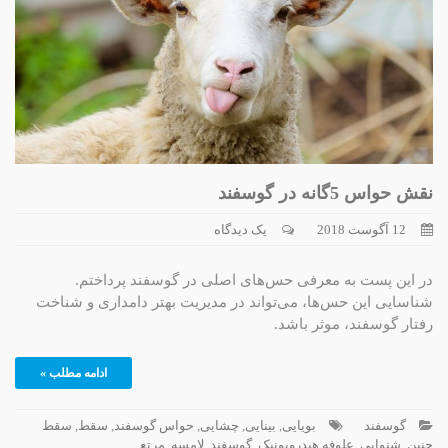
نقش حواس 5گانه در گوسفند
12 آگوست 2018
یک دیدگاه
در این پست به معرفی حس‌های اصلی در گوسفند پرداختم.
شناسایی این حس‌ها، می‌تواند در مدیریت بهتر دامداری و شناخت
رفتار گوسفند، موثر باشد.
ادامه مطلب »
گوسفند
بویایی
,
بینایی
,
چشایی
,
حواس گوسفند
,
سقط
,
سقط
جنین
,
شنوایی
,
علوفه هیدروپونیک
,
گوسفند
,
لامسه
,
مرتع