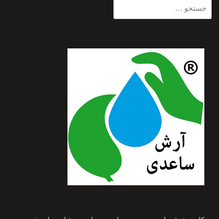
جستجو
برای: