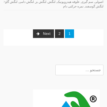
اصولی
,
سم گیری
,
علوفه هیدروپونیک
,
لنگش
,
لنگش بز
,
لنگش دامی
,
لنگش گاو<
لنگش گوسفند
,
نمره حرکتی دام
Posts
Next
2
1
navigation
جستجو
برای: