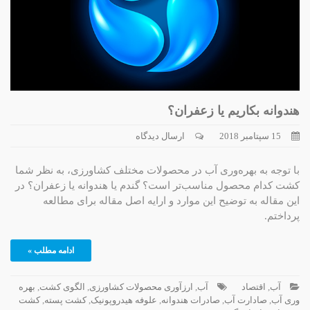
هندوانه بکاریم یا زعفران؟
15 سپتامبر 2018
ارسال دیدگاه
با توجه به بهره‌وری آب در محصولات مختلف کشاورزی، به نظر شما
کشت کدام محصول مناسب‌تر است؟ گندم یا هندوانه یا زعفران؟ در
این مقاله به توضیح این موارد و ارایه اصل مقاله برای مطالعه
پرداختم.
ادامه مطلب »
آب
,
اقتصاد
آب
,
ارزآوری محصولات کشاورزی
,
الگوی کشت
,
بهره
وری آب
,
صادارت آب
,
صادرات هندوانه
,
علوفه هیدروپونیک
,
کشت پسته
,
کشت