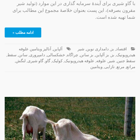
با گاو شیری برای آیندۀ سرمایه گذاری در این موارد (تولید شیر
مقرون بصرفه)، این پست بعنوان خلاصۀ مجموع این مطالب برای
شما تهیه شده است.
ادامه مطلب »
اقتصاد
,
بز
,
دامداری نوین
,
شیر
آلپاین
,
آنالیز ویتامین علوفه
هیدروپونیک
,
بز
,
بز آلپاین
,
بز سانن
,
چراگاه
,
خشکسالی
,
دامپروری
,
سانن
,
سقط
,
سقط جنین
,
شیر
,
علوفه
,
علوفه هیدروپونیک
,
کولیک
,
گاو
,
گاو شیری
,
لنگش
,
مراتع
,
مرتع
,
نازایی
,
ویتامین