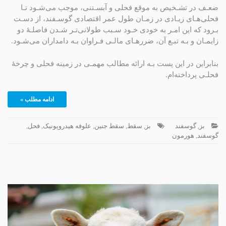
ضعـف در تشـخیص به موقع فحلی و آبسـتنی، موجب می‌شـود تـا
فحلی‌هـای زیـادی در زمـان طول عمر اقتصادی گوسـفند، از دسـت
بـرود که این امـر به خودی خـود سـبب طولانی‌تـر شـدن فاصلـۀ دو
زایمـان و بـه تبـع آن، ضررهـای مالـی فـراوان بـه دامداران می‌شـود.
بنابراین در این پست بـه ارائه مطالب مهمـی در زمینه فحلی و چرخۀ
فحلـی پرداخته‌ام.
ادامه مطلب »
بز
,
گوسفند
بز
,
سقط
,
سقط جنین
,
علوفه هیدروپونیک
,
فحل
,
گوسفند
,
هورمون