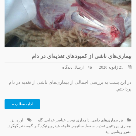
بیماری‌های ناشی از کمبودهای تغذیه‌ای در دام
21 ژانویه 2020
ارسال دیدگاه
در این پست به بررسی اجمالی از بیماری‌های ناشی از تغذیه در دام
پرداختم.
ادامه مطلب »
بز
,
بیماری‌های دامی
,
دامداری نوین
,
عناصر غذایی
,
گاو
اوره
,
بز
,
بیماری
,
پروتئین
,
تغذیه
,
سقط
,
سلنیوم
,
علوفه هیدروپونیک
,
گاو
,
گوسفند
,
گوگرد
,
مس
,
ویتامین
,
ید