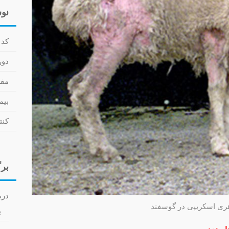
نوش
کد 
دوره
مفهوم LD50 –
بیم
کنت
برگ
درب
هری اسکریپی در گوسفند
ب