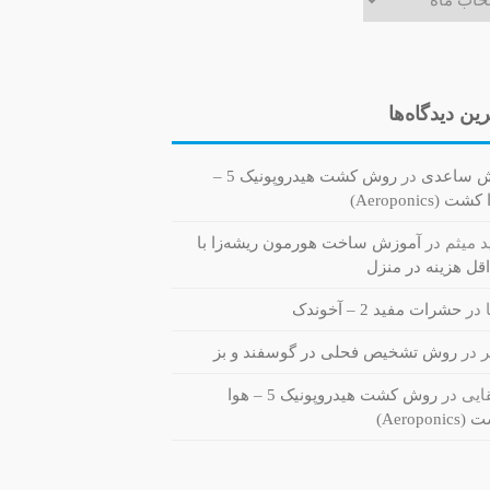
ین دیدگاه‌ها
ش ساعدی
در
روش کشت هیدروپونیک 5 –
ت (Aeroponics)
 میثم
در
آموزش ساخت هورمون ریشه‌زا با
قل هزینه در منزل
در
حشرات مفید 2 – آخوندک
ر
در
روش تشخیص فحلی در گوسفند و بز
یی
در
روش کشت هیدروپونیک 5 – هوا
Aeroponi)