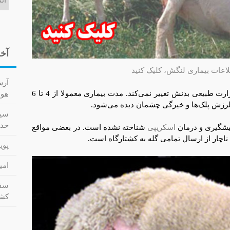
آخر
اعات بیماری لنگش، کلیک کنید
آر
در تمامی مراحل بیماری، حیوان تب نکرده و حرارت طبیعی بدنش تغییر نمی‌کند. مدت بیماری معمولا از 4 تا 6
هوا کش
، لرزش پلک‌ها و خیرگی چشمان دیده می‌شود.
سید
حدا
یشگیری و درمان
اسکریپی
شناخته نشده است. در بعضی مواقع
ناچار از ارسال تمامی گله به کشتارگاه است.
پویا
امی
سقا
کشت (cs