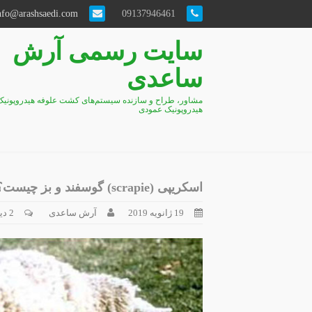
info@arashsaedi.com
09137946461
سایت رسمی آرش
ساعدی
مشاور، طراح و سازنده سیستم‌های کشت علوفه هیدروپونیک
هیدروپونیک عمودی
اسکریپی (scrapie) گوسفند و بز چیست؟
19 ژانویه 2019
آرش ساعدی
2 دیدگاه