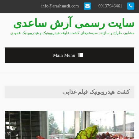
info@arashsaedi.com
09137946461
سایت رسمی آرش ساعدی
مشاور، طراح و سازنده سیستم‌های کشت علوفه هیدروپونیک و هیدروپونیک عمودی
Main Menu
کشت هیدروپونیک فیلم غذایی