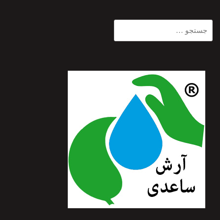
جستجو
برای: