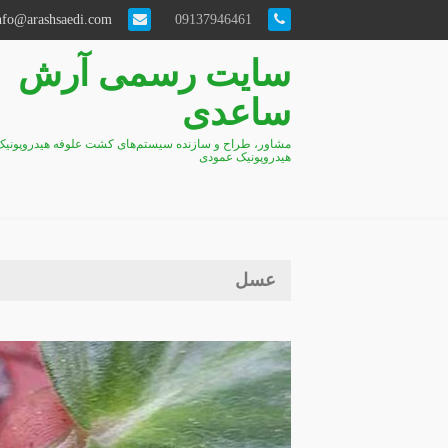
info@arashsaedi.com
09137946461
سایت رسمی آرش
ساعدی
مشاور، طراح و سازنده سیستم‌های کشت علوفه هیدروپونیک
هیدروپونیک عمودی
عسل