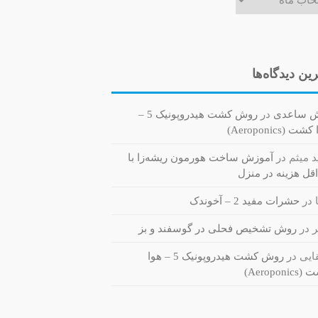
ین دیدگاه‌ها
ش ساعدی
در
روش کشت هیدروپونیک 5 –
ت (Aeroponics)
 میثم
در
آموزش ساخت هورمون ریشه‌زا با
قل هزینه در منزل
در
حشرات مفید 2 – آخوندک
ر
در
روش تشخیص فحلی در گوسفند و بز
یی
در
روش کشت هیدروپونیک 5 – هوا
Aeroponi)