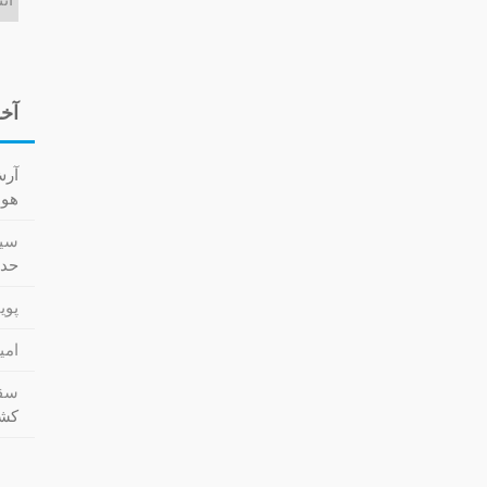
آخر
آر
هوا کش
سید
حدا
پویا
امی
سقا
کشت (cs