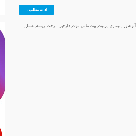
ادامه مطلب »
آلوئه ورا
,
بیماری
,
پرلیت
,
پیت ماس
,
توت
,
دارچین
,
درخت
,
ریشه
,
عسل
,