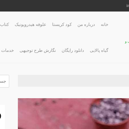
خانه
درباره من
کود کریستا
علوفه هیدروپونیک
کتاب 
 و
گیاه پالایی
دانلود رایگان
نگارش طرح توجیهی
خدمات 
جستج
برای: