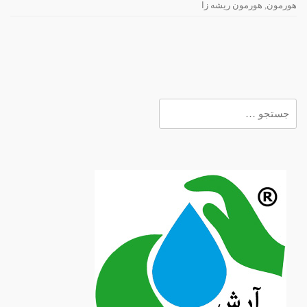
هورمون
,
هورمون ریشه زا
جستجو
برای: