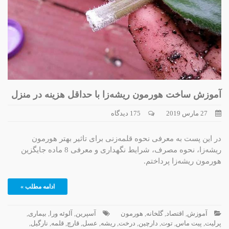
آموزش ساخت هورمون ریشه‌زا با حداقل هزینه در منزل
27 مارس 2019
175 دیدگاه
در این پست به معرفی نحوه قلمه‌زنی برای تاثیر بهتر هورمون
ریشه‌زا، نحوه مصرف، شرایط نگهداری و معرفی 8 ماده جایگزین
هورمون ریشه‌زا پرداختم.
ادامه مطلب »
آموزش
,
اقتصاد
,
گلخانه
,
هورمون
آسپرین
,
آلوئه ورا
,
بیماری
,
پرلیت
,
پیت ماس
,
توت
,
دارچین
,
درخت
,
ریشه
,
عسل
,
قارچ
,
قلمه
,
نارگیل
,