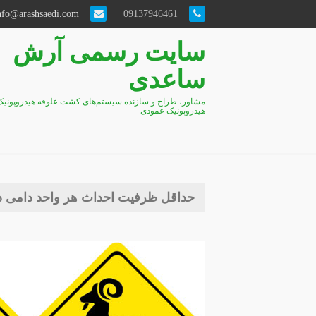
info@arashsaedi.com
09137946461
سایت رسمی آرش
ساعدی
مشاور، طراح و سازنده سیستم‌های کشت علوفه هیدروپونیک
هیدروپونیک عمودی
حداقل ظرفیت احداث هر واحد دامی د