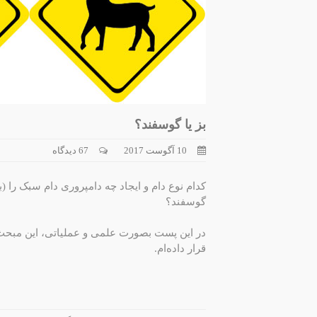
بز یا گوسفند؟
10 آگوست 2017
67 دیدگاه
کدام نوع دام و ایجاد چه دامپروری دام سبک را (ب
گوسفند؟
در این پست بصورت علمی و عملیاتی، این مبحث ا
قرار داده‌ام.