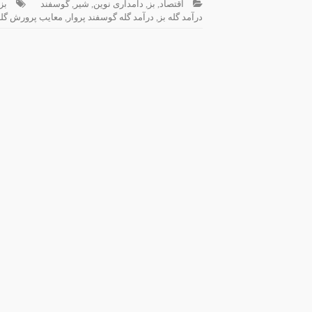
اقتصاد
,
بز
,
دامداری نوین
,
شیر
,
گوسفند
بز
درآمد گله بز
,
درآمد گله گوسفند پروار
,
معایب پرورش گله