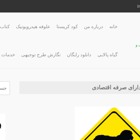
خانه
درباره من
کود کریستا
علوفه هیدروپونیک
کتاب 
 و
گیاه پالایی
دانلود رایگان
نگارش طرح توجیهی
خدمات 
جستج
ارای صرفه اقتصادی
برای: