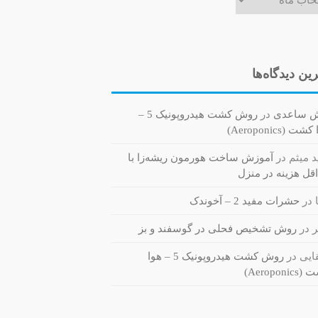
ین دیدگاه‌ها
ش ساعدی
در
روش کشت هیدروپونیک 5 –
ت (Aeroponics)
 میثم
در
آموزش ساخت هورمون ریشه‌زا با
قل هزینه در منزل
در
حشرات مفید 2 – آخوندک
ر
در
روش تشخیص فحلی در گوسفند و بز
یی
در
روش کشت هیدروپونیک 5 – هوا
Aeroponi)