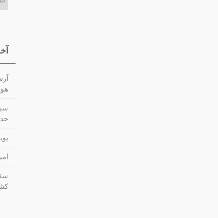
آخر
آر
هوا کش
سید
حدا
پویا
امی
سقا
کشت (cs