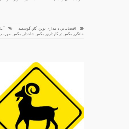
اقتصاد
,
بز
,
دامداری نوین
,
گاو
,
گوسفند
آغل
خانگی
,
مگس در گاوداری
,
مگس شاخدار
,
مگس صورت
,