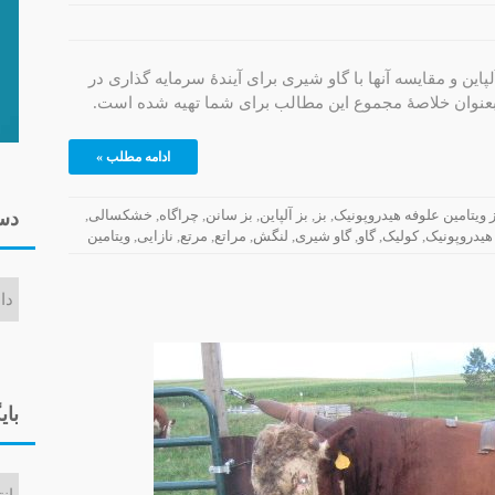
پاین و مقایسه آنها با گاو شیری برای آیندۀ سرمایه گذاری در
 بعنوان خلاصۀ مجموع این مطالب برای شما تهیه شده است.
ادامه مطلب »
ز ویتامین علوفه هیدروپونیک
,
بز
,
بز آلپاین
,
بز سانن
,
چراگاه
,
خشکسالی
,
دست
هیدروپونیک
,
کولیک
,
گاو
,
گاو شیری
,
لنگش
,
مراتع
,
مرتع
,
نازایی
,
ویتامین
دسته‌ه
بای
بایگان