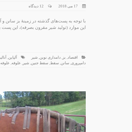
17 می 2018
12 دیدگاه
با توجه به پست‌های گذشته در زمینۀ بز سانن و آل
این موارد (تولید شیر مقرون بصرفه)، این پست
اقتصاد
,
بز
,
دامداری نوین
,
شیر
آلپاین
,
آنالی
دامپروری
,
سانن
,
سقط
,
سقط جنین
,
شیر
,
علوفه
,
علوفه 