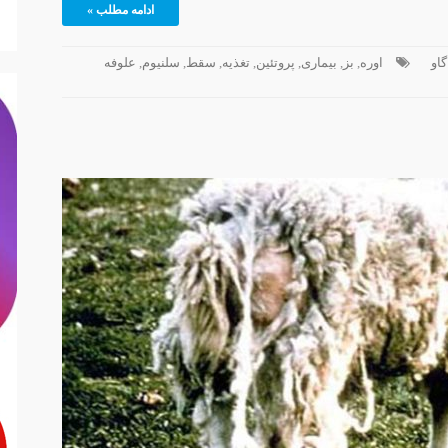
ادامه مطلب »
گاو
اوره
,
بز
,
بیماری
,
پروتئین
,
تغذیه
,
سقط
,
سلنیوم
,
علوفه