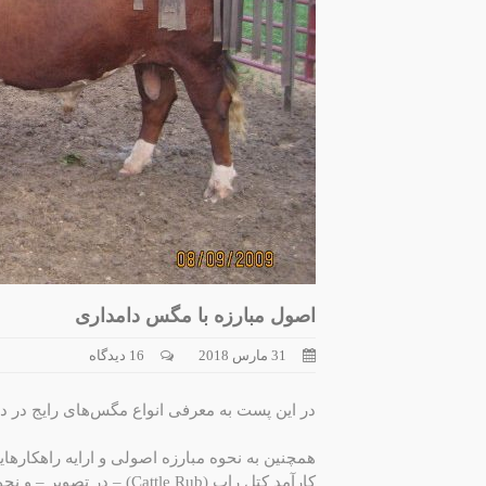
اصول مبارزه با مگس دامداری
31 مارس 2018
16 دیدگاه
در این پست به معرفی انواع مگس‌های رایج در دا
همچنین به نحوه مبارزه اصولی و ارایه راهکارهای
کارآمد کتل راب (Cattle Rub) – در تصویر – و نحوه ساخت آن اشاره کرده‌ام.