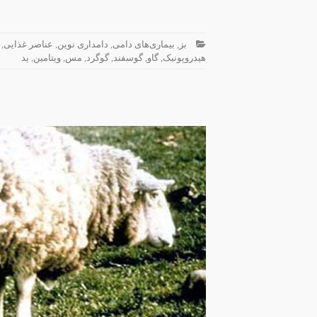
بز
,
بیماری‌های دامی
,
دامداری نوین
,
عناصر غذایی
,
هیدروپونیک
,
گاو
,
گوسفند
,
گوگرد
,
مس
,
ویتامین
,
ید