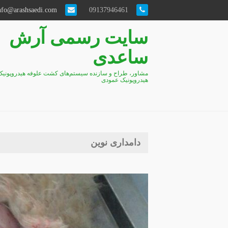
info@arashsaedi.com
09137946461
سایت رسمی آرش
ساعدی
مشاور، طراح و سازنده سیستم‌های کشت علوفه هیدروپونیک
هیدروپونیک عمودی
دامداری نوین