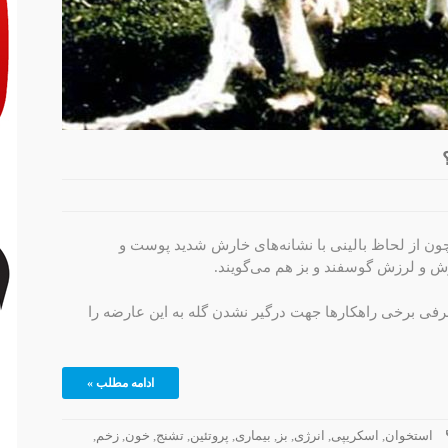
ون از لحاظ بالینی با نشانه‌های خارش شدید پوست و
ش و لرزش گوسفند و بز هم می‌گویند.
عرفی برخی راهکارها جهت درگیر نشدن گله به این عارضه را
ادامه مطلب »
استخوان
,
اسکریپی
,
انرژی
,
بز
,
بیماری
,
پروتئین
,
تشنج
,
خون
,
زخم
,