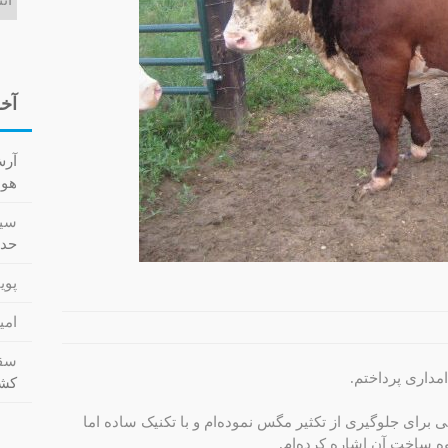
آخر
آر
هوا کش
سید
حدا
پویا
امی
سقا
مداری پرداختم.
کشت (cs
ی برای جلوگیری از تکثیر مگس نموده‌ام و با تکنیک ساده اما