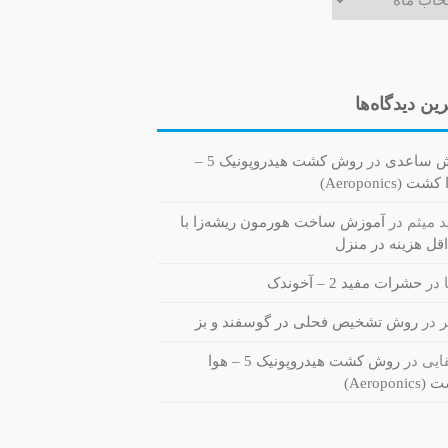
ین دیدگاه‌ها
ش ساعدی
در
روش کشت هیدروپونیک 5 –
ت (Aeroponics)
 میثم
در
آموزش ساخت هورمون ریشه‌زا با
قل هزینه در منزل
در
حشرات مفید 2 – آخوندک
ر
در
روش تشخیص فحلی در گوسفند و بز
یی
در
روش کشت هیدروپونیک 5 – هوا
Aeroponi)