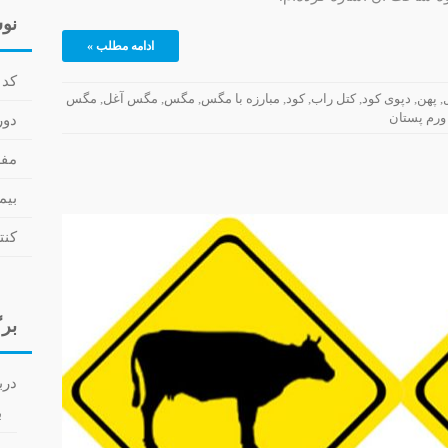
نوش
ادامه مطلب »
کد 
,
پهن
,
دپوی کود
,
کتل راب
,
کود
,
مبارزه با مگس
,
مگس
,
مگس آغل
,
مگس
ورم پستان
دوره
مفهوم LD50 –
بیم
کنت
برگ
درب
ب