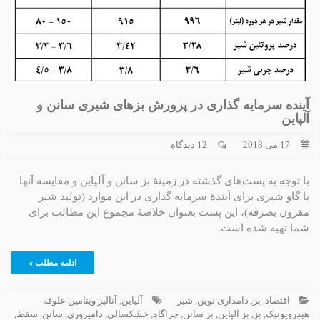
آینده سرمایه گذاری در پرورش بزهای شیری سانن و
آلپاین
17 می 2018
12 دیدگاه
با توجه به پست‌های گذشته در زمینۀ بز سانن و آلپاین و مقایسه آنها
با گاو شیری برای آیندۀ سرمایه گذاری در این موارد (تولید شیر
مقرون بصرفه)، این پست بعنوان خلاصۀ مجموع این مطالب برای
شما تهیه شده است.
ادامه مطلب »
اقتصاد
,
بز
,
دامداری نوین
,
شیر
آلپاین
,
آنالیز ویتامین علوفه
هیدروپونیک
,
بز
,
بز آلپاین
,
بز سانن
,
چراگاه
,
خشکسالی
,
دامپروری
,
سانن
,
سقط
,