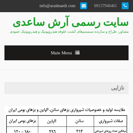
info@arashsaedi.com
09137946461
سایت رسمی آرش ساعدی
مشاور، طراح و سازنده سیستم‌های کشت علوفه هیدروپونیک و هیدروپونیک عمودی
Main Menu
نازایی