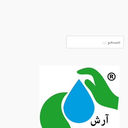
جستجو
برای: