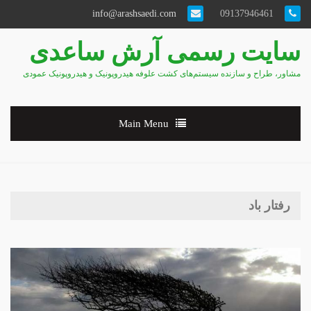
info@arashsaedi.com
09137946461
سایت رسمی آرش ساعدی
مشاور، طراح و سازنده سیستم‌های کشت علوفه هیدروپونیک و هیدروپونیک عمودی
Main Menu
رفتار باد