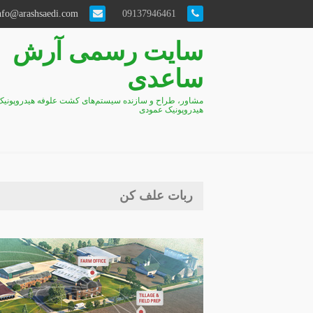
info@arashsaedi.com
09137946461
سایت رسمی آرش
ساعدی
مشاور، طراح و سازنده سیستم‌های کشت علوفه هیدروپونیک
هیدروپونیک عمودی
ربات علف کن