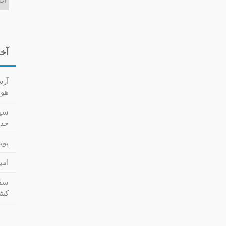
آخر
آر
هوا کش
سید
حدا
پویا
امی
سقا
کشت (cs