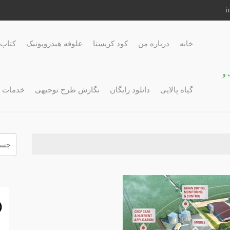
خانه
درباره من
کود کریستا
علوفه هیدروپونیک
کتاب 
 و
گیاه پالایی
دانلود رایگان
نگارش طرح توجیهی
خدمات 
جستج
برای: