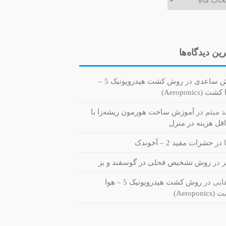
ین دیدگاه‌ها
ش ساعدی
در
روش کشت هیدروپونیک 5 –
ت (Aeroponics)
 میثم
در
آموزش ساخت هورمون ریشه‌زا با
قل هزینه در منزل
در
حشرات مفید 2 – آخوندک
ر
در
روش تشخیص فحلی در گوسفند و بز
یی
در
روش کشت هیدروپونیک 5 – هوا
Aeroponi)