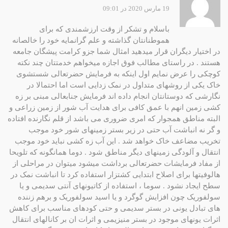
19 مارس 2020 در 09:01
باسلام و تشکر از وقت ارزشمندی که برای
هموطنانتان گذاشته و علم گرانمایه خود را خالصانه
در اختیار دیگران قرار میدهید امثال شما جزو کرامت پیشگان جامعه
هستند . در راستای مطالب فوق اجازه میخواهم خدمتتان چند نکته
کوچکی را عرض نمایم اول اینکه به فرمایش حضرتعالی شستشوی
خاک یکی از روشهای متداول در نمک زدایی است اما احتمالا در
نگارشی که دوستانتان انجام داده اند فرمایش جنابعالی مبنی بر زه
کشی زمین انهم با عمق کافی برای هدایت آب شور از زمین زراعی و
البته مناطق همجوار که امری ضروری می باشد از قلم نگارنده افتاده
و گر نه انباشت آب حتی در زیر بستر زمینهای شور خود موجب
تخریب مضاعف خاک خواهد شد . این آب زه کشی نباید خود موجب
انتقال و آلودگی زمینهای دیگر مناطق شود . دوما همانگونه که تلویحا
از مفاد فرمایشات حضرتعالی برداشت میشود میتوان در مراحلی از
هالوفیتها برای اصلاح ابتدایی کشتزار استفاده کرد تا انباشت نمک در
سطح ایجاد نشود . سوما ، استفاده از کاتیونهای آنتی سدیمی و یا
سولفوریک چون افزایش گوگرد و یا اسید سولفوریک و برهم زننده
های تبادل یونی در بستر سدیمی و حتی کودهای مناسب برای کاهش
اثرات یونهای موجود در بستر منیزیمی و اثرات ان بر کانالهای انتقال