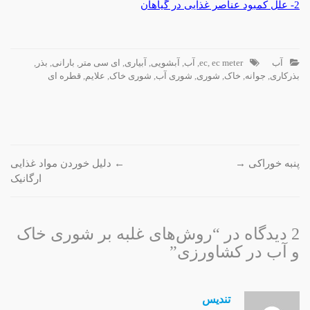
2- علل کمبود عناصر غذایی در گیاهان
آب
ec meter
,
ec
,
آب
,
آبشویی
,
آبیاری
,
ای سی متر
,
بارانی
,
بذر
,
بذرکاری
,
جوانه
,
خاک
,
شوری
,
شوری آب
,
شوری خاک
,
علایم
,
قطره ای
پیمایش
پنبه خوراکی
→
←
دلیل خوردن مواد غذایی
ارگانیک
نوشته
2 دیدگاه در “
روش‌های غلبە بر شوری خاک
و آب در کشاورزی
”
تندیس