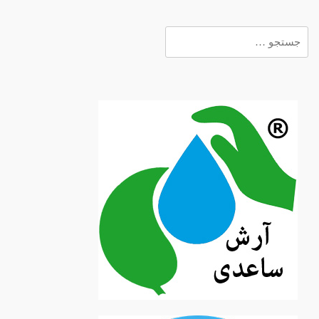
جستجو
برای: