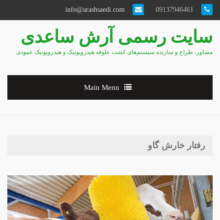
info@arashsaedi.com
09137946461
سایت رسمی آرش ساعدی
مشاور، طراح و سازنده سیستم‌های کشت علوفه هیدروپونیک و هیدروپونیک عمودی
Main Menu
رفتار خارش گاو