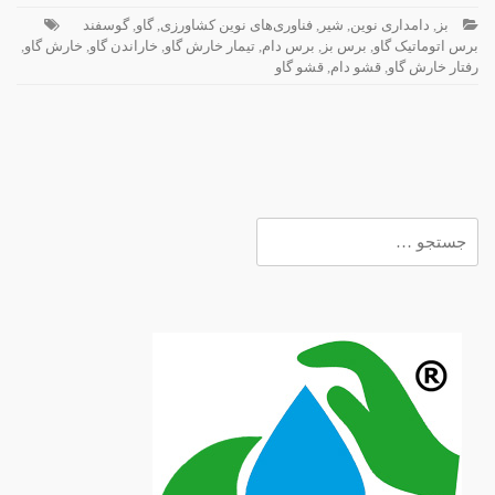
بز
,
دامداری نوین
,
شیر
,
فناوری‌های نوین کشاورزی
,
گاو
,
گوسفند
برس اتوماتیک گاو
,
برس بز
,
برس دام
,
تیمار خارش گاو
,
خاراندن گاو
,
خارش گاو
,
رفتار خارش گاو
,
قشو دام
,
قشو گاو
جستجو
برای: