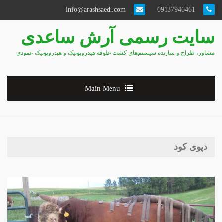
info@arashsaedi.com
09137946461
سایت رسمی آرش ساعدی
مشاور، طراح و سازنده سیستم‌های کشت علوفه هیدروپونیک و هیدروپونیک عمودی
Main Menu
دپوی کود