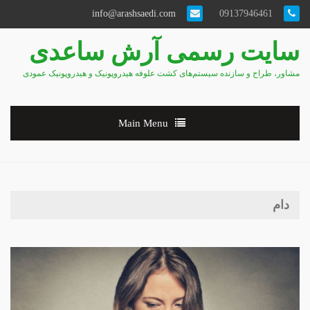
info@arashsaedi.com
09137946461
سایت رسمی آرش ساعدی
مشاور، طراح و سازنده سیستم‌های کشت علوفه هیدروپونیک و هیدروپونیک عمودی
Main Menu
دام