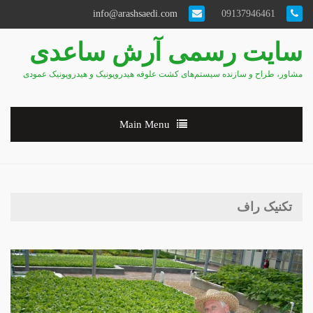
info@arashsaedi.com
09137946461
سایت رسمی آرش ساعدی
مشاور، طراح و سازنده سیستم‌های کشت علوفه هیدروپونیک و هیدروپونیک عمودی
Main Menu
تکنیک راف