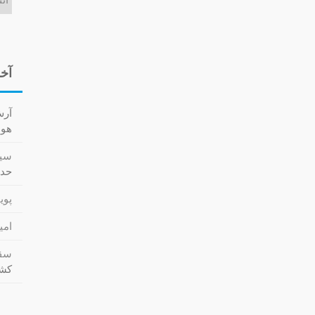
آخر
آر
هوا کش
سید
حدا
پویا
امی
سقا
کشت (cs