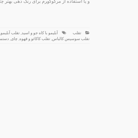
و یا استفاده از ﻣﺮﮐﻮﮐوﺮﻡ برای رنگ دهی بهتر چ
تقلب
آبلیمو با کاه جو و اسید
,
تقلب آبلیمو
,
تقلب سوسیس کالباس
,
تقلب کاکائو و قهوه
,
چای
,
دستما