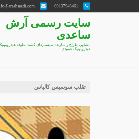
info@arashsaedi.com
09137946461
سایت رسمی آرش
ساعدی
مشاور، طراح و سازنده سیستم‌های کشت علوفه هیدروپونیک
هیدروپونیک عمودی
تقلب سوسیس کالباس