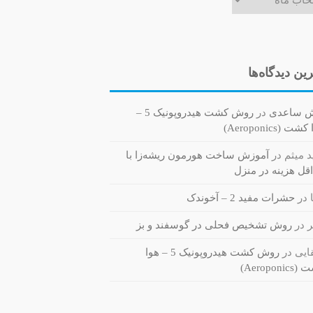
ین دیدگاه‌ها
ش ساعدی
در
روش کشت هیدروپونیک 5 –
ت (Aeroponics)
 میثم
در
آموزش ساخت هورمون ریشه‌زا با
قل هزینه در منزل
در
حشرات مفید 2 – آخوندک
ر
در
روش تشخیص فحلی در گوسفند و بز
یی
در
روش کشت هیدروپونیک 5 – هوا
Aeroponi)