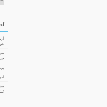
آخر
آر
هوا کش
سید
حدا
پویا
امی
سقا
کشت (cs