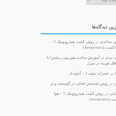
ین دیدگاه‌ها
ش ساعدی
در
روش کشت هیدروپونیک 5 –
ت (Aeroponics)
 میثم
در
آموزش ساخت هورمون ریشه‌زا با
قل هزینه در منزل
در
حشرات مفید 2 – آخوندک
ر
در
روش تشخیص فحلی در گوسفند و بز
یی
در
روش کشت هیدروپونیک 5 – هوا
Aeroponi)