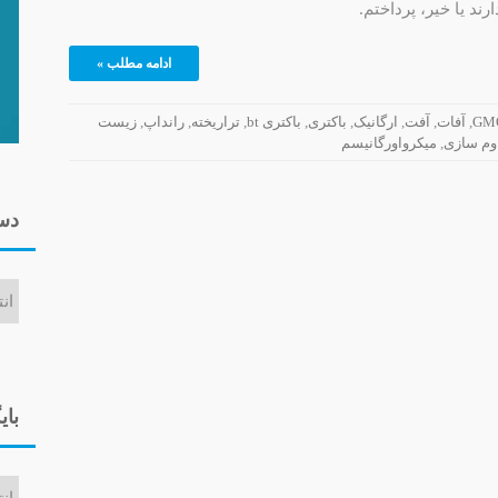
ند یا خیر، پرداختم.
ادامه مطلب »
GM
,
آفات
,
آفت
,
ارگانیک
,
باکتری
,
باکتری bt
,
تراریخته
,
رانداپ
,
زیست
وم سازی
,
میکرواورگانیسم
دست
دسته‌ه
بای
بایگان