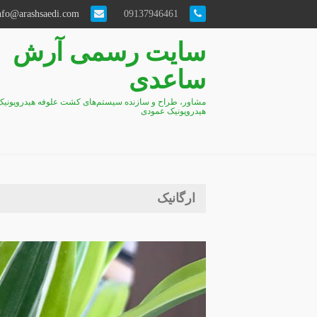
info@arashsaedi.com
09137946461
سایت رسمی آرش
ساعدی
مشاور، طراح و سازنده سیستم‌های کشت علوفه هیدروپونیک
هیدروپونیک عمودی
ارگانیک