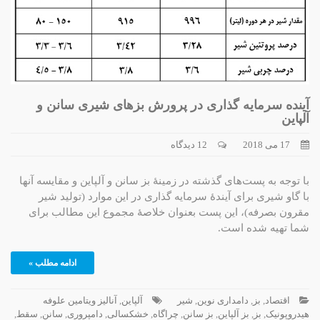
آینده سرمایه گذاری در پرورش بزهای شیری سانن و
آلپاین
17 می 2018
12 دیدگاه
با توجه به پست‌های گذشته در زمینۀ بز سانن و آلپاین و مقایسه آنها
با گاو شیری برای آیندۀ سرمایه گذاری در این موارد (تولید شیر
مقرون بصرفه)، این پست بعنوان خلاصۀ مجموع این مطالب برای
شما تهیه شده است.
ادامه مطلب »
اقتصاد
,
بز
,
دامداری نوین
,
شیر
آلپاین
,
آنالیز ویتامین علوفه
هیدروپونیک
,
بز
,
بز آلپاین
,
بز سانن
,
چراگاه
,
خشکسالی
,
دامپروری
,
سانن
,
سقط
,