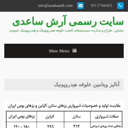
info@arashsaedi.com
09137946461
سایت رسمی آرش ساعدی
مشاور، طراح و سازنده سیستم‌های کشت علوفه هیدروپونیک و هیدروپونیک عمودی
Main Menu
آنالیز ویتامین علوفه هیدروپونیک