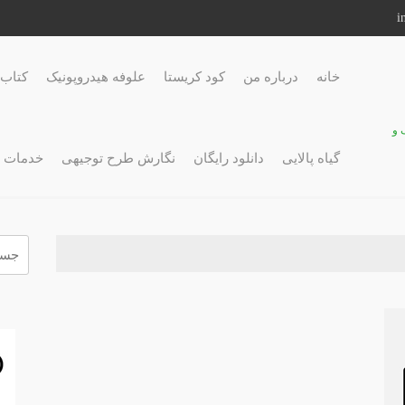
خانه
درباره من
کود کریستا
علوفه هیدروپونیک
کتاب 
 و
گیاه پالایی
دانلود رایگان
نگارش طرح توجیهی
خدمات 
جستج
برای: