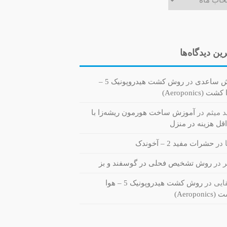
ین دیدگاه‌ها
ش ساعدی
در
روش کشت هیدروپونیک 5 –
ت (Aeroponics)
 میثم
در
آموزش ساخت هورمون ریشه‌زا با
قل هزینه در منزل
در
حشرات مفید 2 – آخوندک
ر
در
روش تشخیص فحلی در گوسفند و بز
یی
در
روش کشت هیدروپونیک 5 – هوا
Aeroponi)