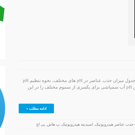
تعریف pH، نحوه نگارش صحیح میزان اسیدیته، جدول میزان جذب عناصر در pH های مختلف، نحوه تنظیم pH
در سیستم کشت هیدروپونیک، جدول مناسب‌ترین pH آب سمپاشی برای یکسری از سموم مختلف را در این
ادامه مطلب »
,
اسیدیته هیدروپونیک
,
پ هاش
,
پی اچ