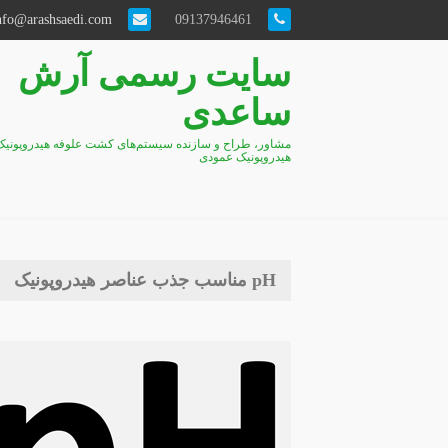
info@arashsaedi.com
09137946461
سایت رسمی آرش
ساعدی
مشاور، طراح و سازنده سیستم‌های کشت علوفه هیدروپونیک
هیدروپونیک عمودی
pH مناسب جذب عناصر هیدروپونیک