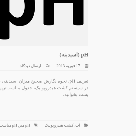
pH (اسیدیته)
17 فوریه 2013
ارسال دیدگاه
پست بخوانید.
آب
,
کشت هیدروپونیک
pH متر
,
pH مناسب جذب عناصر هیدروپونیک