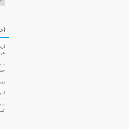
آخر
آر
هوا کش
سید
حدا
پویا
امی
سقا
کشت (cs