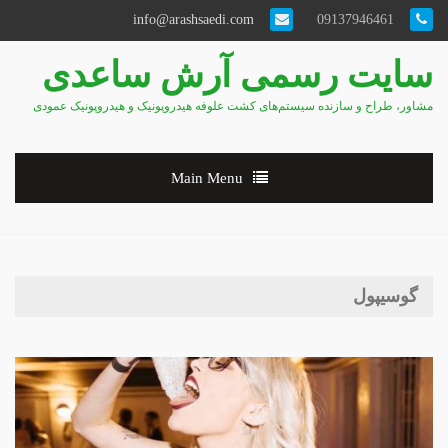
info@arashsaedi.com
09137946461
سایت رسمی آرش ساعدی
مشاور، طراح و سازنده سیستم‌های کشت علوفه هیدروپونیک و هیدروپونیک عمودی
Main Menu
گوسیپول