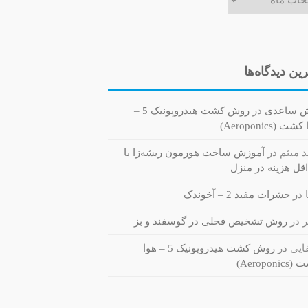
ین دیدگاه‌ها
ش ساعدی
در
روش کشت هیدروپونیک 5 –
ت (Aeroponics)
 میثم
در
آموزش ساخت هورمون ریشه‌زا با
قل هزینه در منزل
در
حشرات مفید 2 – آخوندک
ر
در
روش تشخیص فحلی در گوسفند و بز
یی
در
روش کشت هیدروپونیک 5 – هوا
Aeroponi)