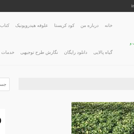
خانه
درباره من
کود کریستا
علوفه هیدروپونیک
کتاب 
 و
گیاه پالایی
دانلود رایگان
نگارش طرح توجیهی
خدمات 
جستج
برای: