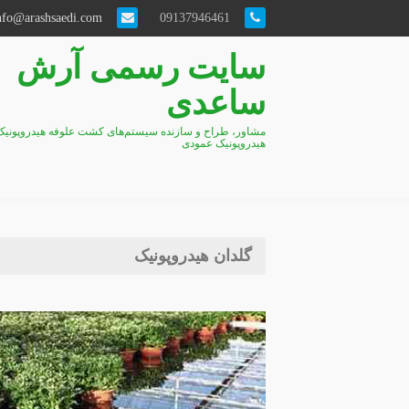
info@arashsaedi.com
09137946461
سایت رسمی آرش
ساعدی
مشاور، طراح و سازنده سیستم‌های کشت علوفه هیدروپونیک
هیدروپونیک عمودی
گلدان هیدروپونیک