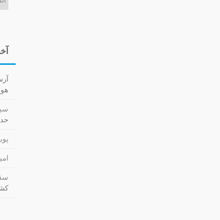
آخر
آر
هوا کش
سید
حدا
پویا
امی
سقا
کشت (cs