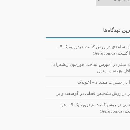
ین دیدگاه‌ها
ش ساعدی
در
روش کشت هیدروپونیک 5 –
ت (Aeroponics)
 میثم
در
آموزش ساخت هورمون ریشه‌زا با
قل هزینه در منزل
در
حشرات مفید 2 – آخوندک
ر
در
روش تشخیص فحلی در گوسفند و بز
یی
در
روش کشت هیدروپونیک 5 – هوا
Aeroponi)