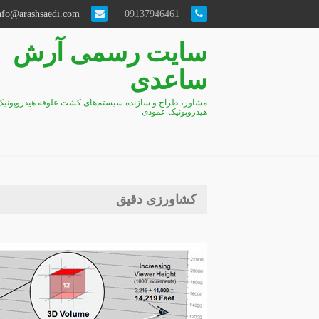
info@arashsaedi.com
09137946461
سایت رسمی آرش
ساعدی
مشاور، طراح و سازنده سیستم‌های کشت علوفه هیدروپونیک
هیدروپونیک عمودی
کشاورزی دقیق