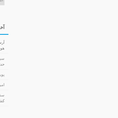
آخر
آر
هوا کش
سید
حدا
پویا
امی
سقا
کشت (cs