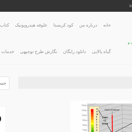
خانه
درباره من
کود کریستا
علوفه هیدروپونیک
کتاب 
 و
گیاه پالایی
دانلود رایگان
نگارش طرح توجیهی
خدمات 
جستج
برای: