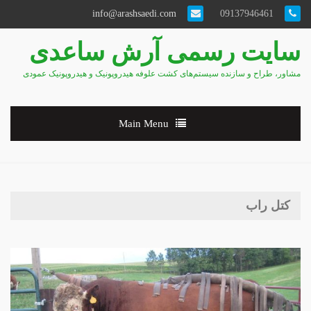
info@arashsaedi.com
09137946461
سایت رسمی آرش ساعدی
مشاور، طراح و سازنده سیستم‌های کشت علوفه هیدروپونیک و هیدروپونیک عمودی
Main Menu
کتل راب