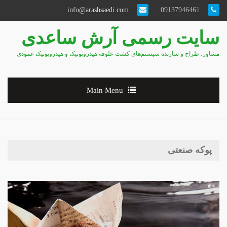
info@arashsaedi.com
09137946461
سایت رسمی آرش ساعدی
مشاور، طراح و سازنده سیستم‌های کشت علوفه هیدروپونیک و هیدروپونیک عمودی
Main Menu
پوکه صنعتی