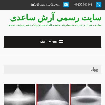
info@arashsaedi.com
09137946461
سایت رسمی آرش ساعدی
مشاور، طراح و سازنده سیستم‌های کشت علوفه هیدروپونیک و هیدروپونیک عمودی
Main Menu
پهپاد