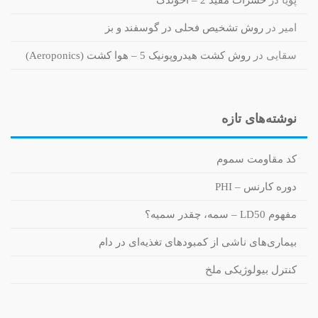
پویا
در
حشرات مفید 2 – آخوندک
امیر
در
روش تشخیص فحلی در گوسفند و بز
سقایی
در
روش کشت هیدروپونیک 5 – هوا کشت (Aeroponics)
نوشته‌های تازه
کد مقاومت سموم
دوره کارنس – PHI
مفهوم LD50 – سمه، چقدر سمیه؟
بیماری‌های ناشی از کمبودهای تغذیه‌ای در دام
کنترل بیولوژیکی ملخ