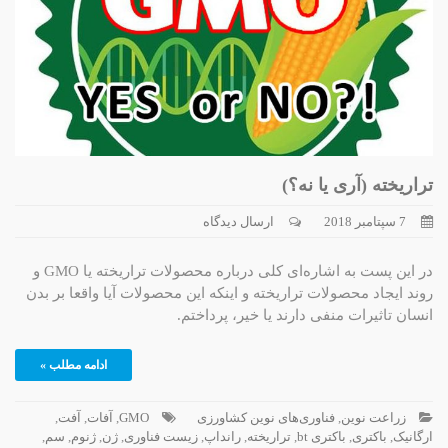
تراریخته (آری یا نه؟)
7 سپتامبر 2018
ارسال دیدگاه
در این پست به اشاره‌ای کلی درباره محصولات تراریخته یا GMO و
روند ایجاد محصولات تراریخته و اینکه این محصولات آیا واقعا بر بدن
انسان تاثیرات منفی دارند یا خیر، پرداختم.
ادامه مطلب »
زراعت نوین
,
فناوری‌های نوین کشاورزی
GMO
,
آفات
,
آفت
,
ارگانیک
,
باکتری
,
باکتری bt
,
تراریخته
,
رانداپ
,
زیست فناوری
,
ژن
,
ژنوم
,
سم
,