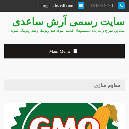
info@arashsaedi.com
09137946461
سایت رسمی آرش ساعدی
مشاور، طراح و سازنده سیستم‌های کشت علوفه هیدروپونیک و هیدروپونیک عمودی
Main Menu
مقاوم سازی