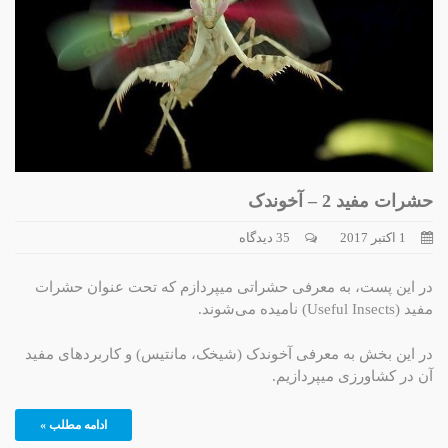
حشرات مفید 2 – آخوندک
1 اکتبر 2017
35 دیدگاه
در این پست، به معرفی حشراتی میپردازم که تحت عنوان حشرات
مفید (Useful Insects) نامیده می‌شوند.
در این بخش به معرفی آخوندک (شیخک، مانتیس) و کاربردهای مفید
آن در کشاورزی میپردازیم.
ادامه مطلب »