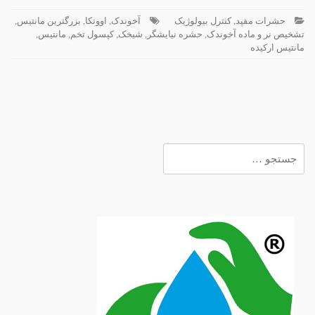
حشرات مفید
,
کنترل بیولوژیک
آخوندک
,
اووتکا
,
بزرگترین مانتیس
,
تشخیص نر و ماده آخوندک
,
حشره نیایشگر
,
شیخک
,
کپسول تخم
,
مانتیس
,
مانتیس ارکیده
جستجو
برای: