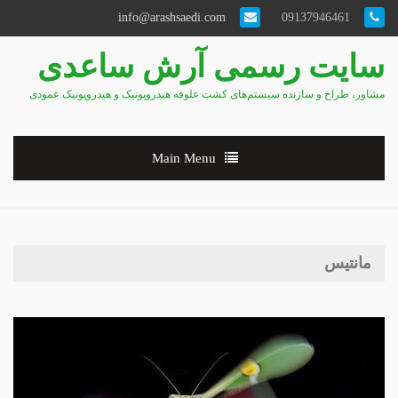
info@arashsaedi.com
09137946461
سایت رسمی آرش ساعدی
مشاور، طراح و سازنده سیستم‌های کشت علوفه هیدروپونیک و هیدروپونیک عمودی
Main Menu
مانتیس