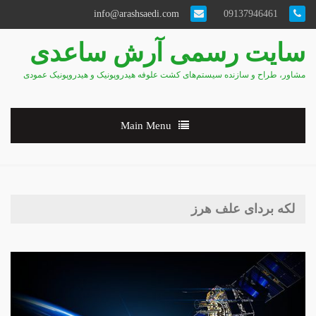
info@arashsaedi.com
09137946461
سایت رسمی آرش ساعدی
مشاور، طراح و سازنده سیستم‌های کشت علوفه هیدروپونیک و هیدروپونیک عمودی
Main Menu
لکه بردای علف هرز