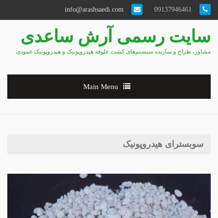
info@arashsaedi.com
09137946461
سایت رسمی آرش ساعدی
مشاور، طراح و سازنده سیستم‌های کشت علوفه هیدروپونیک و هیدروپونیک عمودی
Main Menu
سوبسترای هیدروپونیک