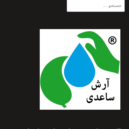
جستجو
برای: