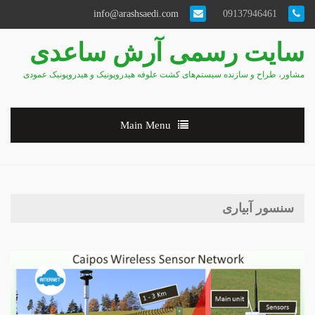
info@arashsaedi.com
09137946461
سایت رسمی آرش ساعدی
مشاور، طراح و سازنده سیستم‌های کشت علوفه هیدروپونیک و هیدروپونیک عمودی
Main Menu
سنسور آبیاری