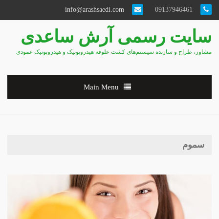
info@arashsaedi.com
09137946461
سایت رسمی آرش ساعدی
مشاور، طراح و سازنده سیستم‌های کشت علوفه هیدروپونیک و هیدروپونیک عمودی
Main Menu
سموم