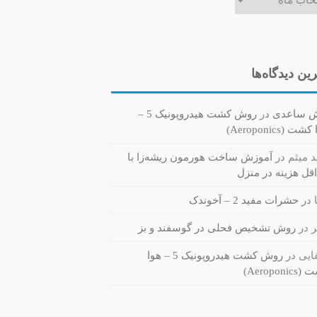
ین دیدگاه‌ها
ش ساعدی
در
روش کشت هیدروپونیک 5 –
ت (Aeroponics)
 میثم
در
آموزش ساخت هورمون ریشه‌زا با
قل هزینه در منزل
در
حشرات مفید 2 – آخوندک
ر
در
روش تشخیص فحلی در گوسفند و بز
یی
در
روش کشت هیدروپونیک 5 – هوا
Aeroponi)