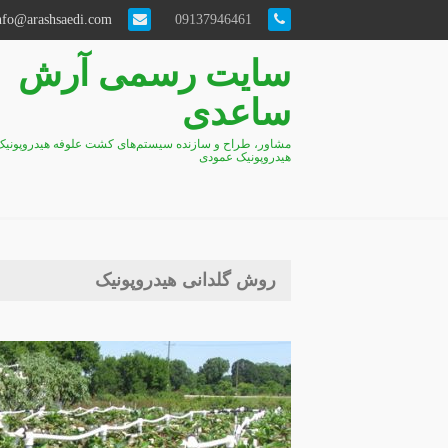
info@arashsaedi.com
09137946461
سایت رسمی آرش
ساعدی
مشاور، طراح و سازنده سیستم‌های کشت علوفه هیدروپونیک
هیدروپونیک عمودی
روش گلدانی هیدروپونیک