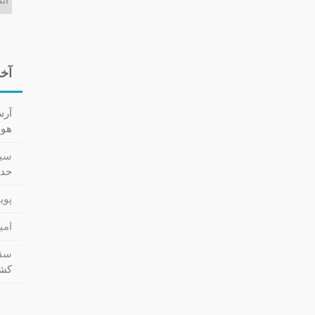
آخر
آر
هوا کش
سید
حدا
پویا
امی
سقا
کشت (cs