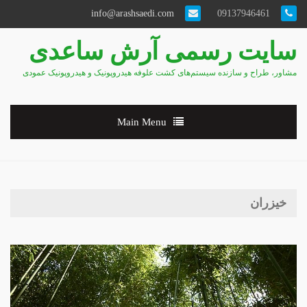
info@arashsaedi.com
09137946461
سایت رسمی آرش ساعدی
مشاور، طراح و سازنده سیستم‌های کشت علوفه هیدروپونیک و هیدروپونیک عمودی
Main Menu
خیزران