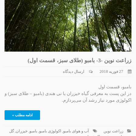
زراعت نوین -3- بامبو (طلای سبز، قسمت اول)
27 فوریه 2018
ارسال دیدگاه
بامبو، قسمت اول
در این پست به معرفی گیاه خیزران یا نی هندی (بامبو – طلای سبز) و
اکولوژی مورد نیاز رشد آن می‌پردازم.
ادامه مطلب »
زراعت نوین
آب و هوای بامبو
,
اکولوژی بامبو
,
بامبو
,
خیزران
,
گل