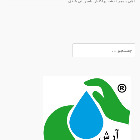
دهی بامبو
,
نقشه پراکنش بامبو
,
نی هندی
جستجو
برای: