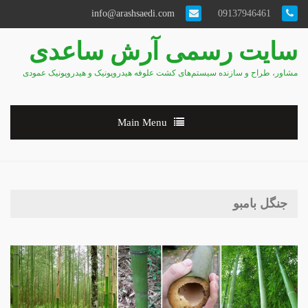
info@arashsaedi.com
09137946461
سایت رسمی آرش ساعدی
مشاور، طراح و سازنده سیستم‌های کشت علوفه هیدروپونیک و هیدروپونیک عمودی
Main Menu
جنگل بامبو