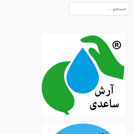
جستجو
برای: