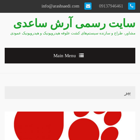
info@arashsaedi.com
09137946461
سایت رسمی آرش ساعدی
مشاور، طراح و سازنده سیستم‌های کشت علوفه هیدروپونیک و هیدروپونیک عمودی
Main Menu
ببر